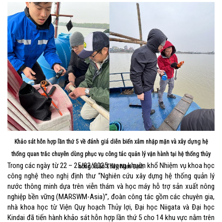
Khảo sát hỗn hợp lần thứ 5 về đánh giá diễn biến xâm nhập mặn và xây dựng hệ
thống quan trắc chuyên dùng phục vụ công tác quản lý vận hành tại hệ thống thủy
Trong các ngày từ 22 – 25/02/2025, trong khuôn khổ Nhiệm vụ khoa học
nông Xuân Thủy, Nam Định
công nghệ theo nghị định thư “Nghiên cứu xây dựng hệ thống quản lý
nước thông minh dựa trên viễn thám và học máy hỗ trợ sản xuất nông
nghiệp bền vững (MARSWM-Asia)”, đoàn công tác gồm các chuyên gia,
nhà khoa học từ Viện Quy hoạch Thủy lợi, Đại học Niigata và Đại học
Kindai đã tiến hành khảo sát hỗn hợp lần thứ 5 cho 14 khu vực nằm trên