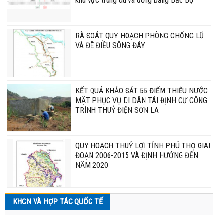
khu vực trung du và đồng bằng Bắc Bộ
RÀ SOÁT QUY HOẠCH PHÒNG CHỐNG LŨ
VÀ ĐÊ ĐIỀU SÔNG ĐÁY
KẾT QUẢ KHẢO SÁT 55 ĐIỂM THIẾU NƯỚC
MẶT PHỤC VỤ DI DÂN TÁI ĐỊNH CƯ CÔNG
TRÌNH THUỶ ĐIỆN SƠN LA
QUY HOẠCH THUỶ LỢI TỈNH PHÚ THỌ GIAI
ĐOẠN 2006-2015 VÀ ĐỊNH HƯỚNG ĐẾN
NĂM 2020
KHCN VÀ HỢP TÁC QUỐC TẾ