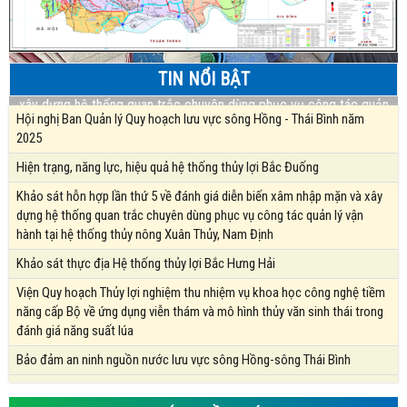
TIN NỔI BẬT
Khảo sát hỗn hợp lần thứ 5 về đánh giá diễn biến xâm nhập mặn và
xây dựng hệ thống quan trắc chuyên dùng phục vụ công tác quản
Hội nghị Ban Quản lý Quy hoạch lưu vực sông Hồng - Thái Bình năm
lý vận hành tại hệ thống thủy nông Xuân Thủy, Nam Định
2025
Hiện trạng, năng lực, hiệu quả hệ thống thủy lợi Bắc Đuống
Khảo sát hỗn hợp lần thứ 5 về đánh giá diễn biến xâm nhập mặn và xây
dựng hệ thống quan trắc chuyên dùng phục vụ công tác quản lý vận
hành tại hệ thống thủy nông Xuân Thủy, Nam Định
Khảo sát thực địa Hệ thống thủy lợi Bắc Hưng Hải
Viện Quy hoạch Thủy lợi nghiệm thu nhiệm vụ khoa học công nghệ tiềm
năng cấp Bộ về ứng dụng viễn thám và mô hình thủy văn sinh thái trong
đánh giá năng suất lúa
Bảo đảm an ninh nguồn nước lưu vực sông Hồng-sông Thái Bình