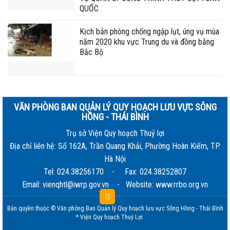
QUỐC
Kịch bản phòng chống ngập lụt, úng vụ mùa
năm 2020 khu vực Trung du và đồng bằng
Bắc Bộ
VĂN PHÒNG BAN QUẢN LÝ QUY HOẠCH LƯU VỰC SÔNG
HỒNG - THÁI BÌNH
Trụ sở Viện Quy hoạch Thuỷ lợi
Địa chỉ liên hệ: Số 162A, Trần Quang Khải, Phường Hoàn Kiếm, TP.
Hà Nội
Tel: 024.38256170 - Fax: 024.38252807
Email: vienqhtl@iwrp.gov.vn - Website: www.rrbo.org.vn
Bản quyền thuộc © Văn phòng Ban Quản lý Quy hoạch lưu vực Sông Hồng - Thái Bình
* Viện Quy hoạch Thuỷ Lợi
phát triển bởi
HCVIET COMPANY.