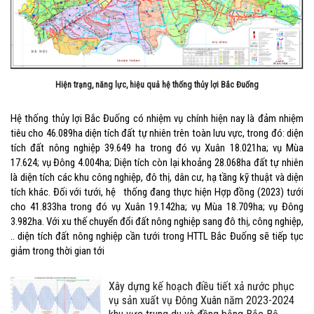
Hiện trạng, năng lực, hiệu quả hệ thống thủy lợi Bắc Đuống
Hệ thống thủy lợi Bắc Đuống có nhiệm vụ chính hiện nay là đảm nhiệm
tiêu cho 46.089ha diện tích đất tự nhiên trên toàn lưu vực, trong đó: diện
tích đất nông nghiệp 39.649 ha trong đó vụ Xuân 18.021ha; vụ Mùa
17.624; vụ Đông 4.004ha; Diện tích còn lại khoảng 28.068ha đất tự nhiên
là diện tích các khu công nghiệp, đô thị, dân cư, hạ tầng kỹ thuật và diện
tích khác. Đối với tưới, hệ thống đang thực hiện Hợp đồng (2023) tưới
cho 41.833ha trong đó vụ Xuân 19.142ha; vụ Mùa 18.709ha; vụ Đông
3.982ha. Với xu thế chuyển đổi đất nông nghiệp sang đô thị, công nghiệp,
.. diện tích đất nông nghiệp cần tưới trong HTTL Bắc Đuống sẽ tiếp tục
giảm trong thời gian tới
Xây dựng kế hoạch điều tiết xả nước phục
vụ sản xuất vụ Đông Xuân năm 2023-2024