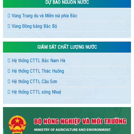
DỰ BÁO NGUỒN NƯỚC
Vùng Trung du và Miền núi phía Bắc
Vùng Đồng bằng Bắc Bộ
GIÁM SÁT CHẤT LƯỢNG NƯỚC
Hệ thống CTTL Bắc Nam Hà
Hệ thống CTTL Thác Huống
Hệ thống CTTL Cầu Sơn
Hệ thống CTTL sông Nhuệ