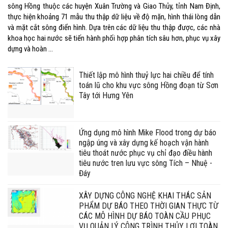
sông Hồng thuộc các huyện Xuân Trường và Giao Thủy, tỉnh Nam Định,
thực hiện khoảng 71 mẫu thu thập dữ liệu về độ mặn, hình thái lòng dẫn
và mặt cắt sông điển hình. Dựa trên các dữ liệu thu thập được, các nhà
khoa học hai nước sẽ tiến hành phối hợp phân tích sâu hơn, phục vụ xây
dựng và hoàn ...
Thiết lập mô hình thuỷ lực hai chiều để tính
toán lũ cho khu vực sông Hồng đoạn từ Sơn
Tây tới Hưng Yên
Ứng dụng mô hình Mike Flood trong dự báo
ngập úng và xây dựng kế hoạch vận hành
tiêu thoát nước phục vụ chỉ đạo điều hành
tiêu nước tren lưu vực sông Tích – Nhuệ -
Đáy
XÂY DỰNG CÔNG NGHỆ KHAI THÁC SẢN
PHẨM DỰ BÁO THEO THỜI GIAN THỰC TỪ
CÁC MÔ HÌNH DỰ BÁO TOÀN CẦU PHỤC
VỤ QUẢN LÝ CÔNG TRÌNH THỦY LỢI TOÀN